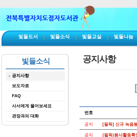
본문 바로가기
서브메뉴 바로가기
주메뉴 바로가기
빛들도서
빛들소식
빛들교실
빛들나눔
공지사항
빛들소식
공지사항
보도자료
FAQ
사서에게 물어보세요
번호
관장과의 대화
공지
[필독] 신규 녹음
공지
(필독)봉사활동확