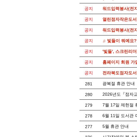
공지
워드입력봉사(전자
공지
열린점자작은도서
공지
워드입력봉사(전자
공지
♫ 빛들이 뭐예요?
공지
'빛들', 스크린리
공지
홈페이지 회원 가
공지
전라북도점자도서관
광복절 휴관 안내
281
2026년도『점자
280
7월 17일 제헌절
279
6월 11일 도서관
278
5월 휴관 안내
277