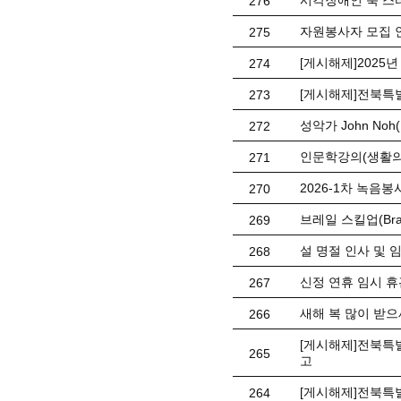
시각장애인 북 스
276
자원봉사자 모집 
275
[게시해제]2025
274
[게시해제]전북특
273
성악가 John No
272
인문학강의(생활의
271
2026-1차 녹음봉사
270
브레일 스킬업(Braill
269
설 명절 인사 및 
268
신정 연휴 임시 휴관 
267
새해 복 많이 받으
266
[게시해제]전북특별
265
고
[게시해제]전북특
264