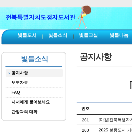
본문 바로가기
서브메뉴 바로가기
주메뉴 바로가기
빛들도서
빛들소식
빛들교실
빛들나눔
공지사항
빛들소식
공지사항
보도자료
FAQ
사서에게 물어보세요
번호
관장과의 대화
[마감]전북특별자
261
2025 불용도서 
260