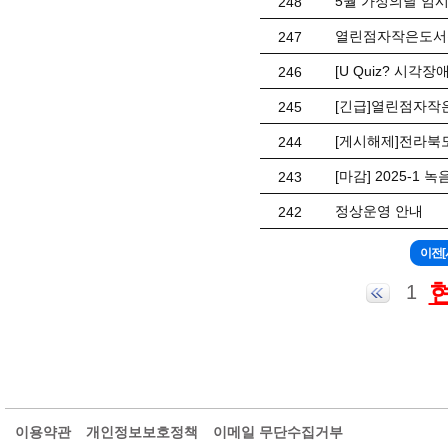
5월 가정의달 임시
248
열린점자작은도서관
247
[U Quiz? 시각
246
[긴급]열린점자작
245
[게시해제]전라북
244
[마감] 2025-1 
243
정상운영 안내
242
1
이용약관
개인정보보호정책
이메일 무단수집거부