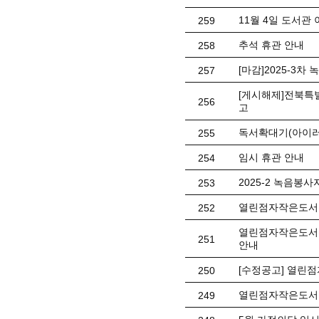
11월 4일 도서관
259
추석 휴관 안내
258
[마감]2025-3차 
257
[게시해제]전북특
256
고
독서확대기(아이러뷰
255
임시 휴관 안내
254
2025-2 녹음봉사자
253
열린점자작은도서관
252
열린점자작은도서관
251
안내
[수정공고] 열린
250
열린점자작은도서관
249